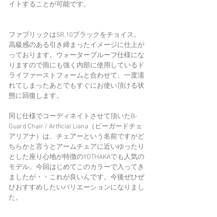
イトすることが可能です。
ファブリックはSR.10ブラックをチョイス。
高級感のある引き締まったイメージに仕上が
っております。ウォータープルーフ仕様にな
りますので雨にも強く内部に使用しているド
ライファーストフォームと合わせて、一度濡
れてしまったあとでもすぐにお使い頂ける状
態に回復します。
同じ仕様でコーディネイトさせて頂いたB-
Guard Chair / Artficial Liana（ビーガードチェ
アリアナ）は、チェアーという名前ですがど
ちらかと言うとアームチェアに近いゆったり
とした座り心地が特徴のYOTHAKAでも人気の
モデル。今回はじめてこのカラーで入ってき
ましたが・・これが良いんです。今後ぜひぜ
ひおすすめしたいバリエーションになりまし
た。