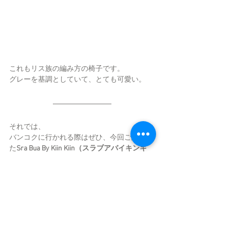
これもリス族の編み方の椅子です。
グレーを基調としていて、とても可愛い。
それでは、
バンコクに行かれる際はぜひ、今回ご紹介し
た
Sra Bua By Kiin Kiin（スラブアバイキンキ
ン）を
チェックしてみてください☆
私も行ってみたいな♪＾＾
取材レポート