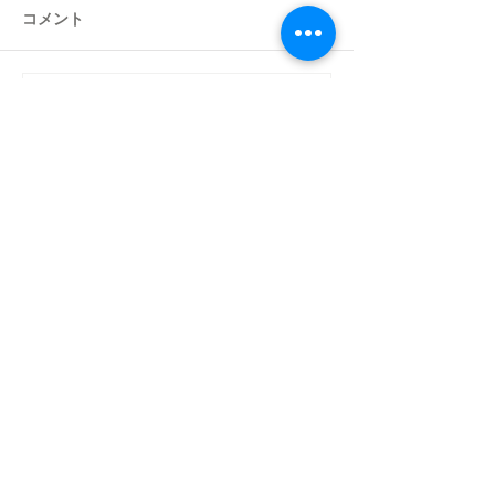
コメント
コメントを追加…
人気のDRUMA SIDE
在庫一掃！SUM
TABLEがアウトレットに
SALE開催中！
追加されました！
〈 お問い合わせ 〉
アップロード