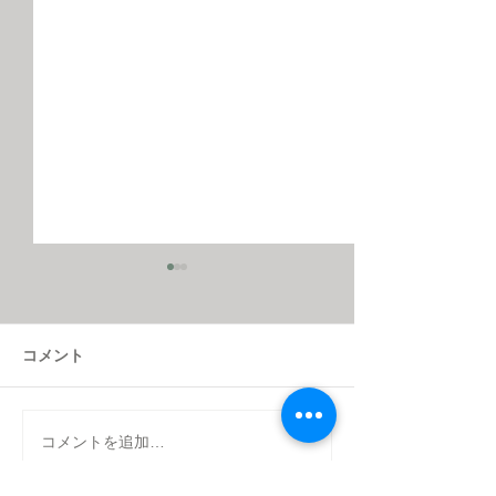
コメント
コメントを追加…
人気のDRUMA SIDE
在庫一掃！SUM
TABLEがアウトレットに
SALE開催中！