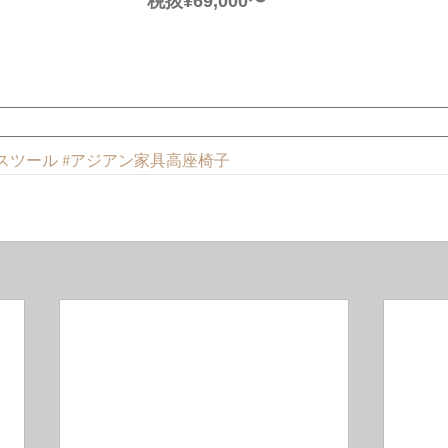
 税抜¥69,000〜
#スツール
#アジアン家具高座椅子