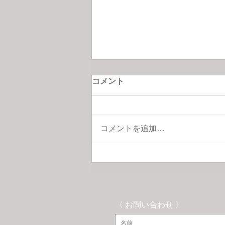
コメント
コメントを追加…
いよいよ販売終了！閉店セー
ル第一弾開催中です
〈 お問い合わせ 〉