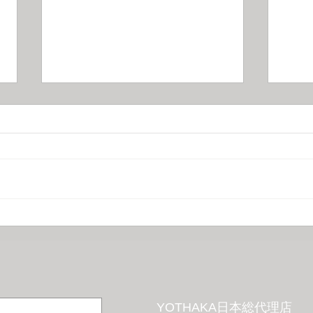
人気のDRUMA SIDE TABLE
在庫
がアウトレットに追加されま
開催
した！
YOTHAKA日本総代理店