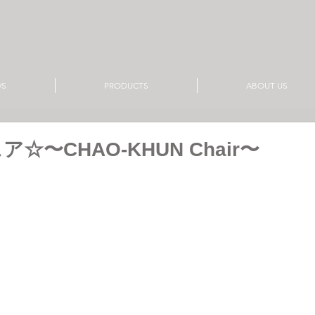
WS
PRODUCTS
ABOUT US
☆〜CHAO-KHUN Chair〜