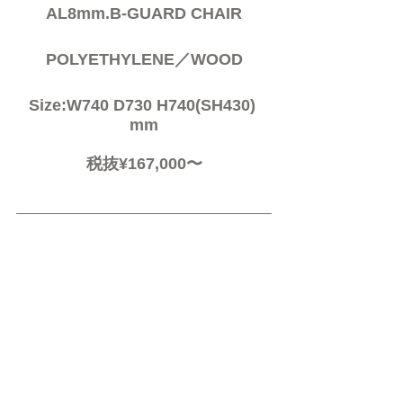
AL8mm.B-GUARD CHAIR
POLYETHYLENE／WOOD
Size:W740 D730 H740(SH430) 
mm
税抜¥167,000〜