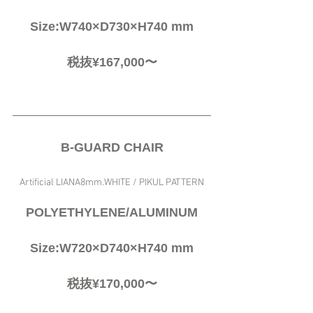
Size:W740×D730×H740 mm
税抜¥167,000〜
B-GUARD CHAIR
Artificial LIANA8mm.WHITE / PIKUL PATTERN
POLYETHYLENE/ALUMINUM
Size:W720×D740×H740 mm
税抜¥170,000〜