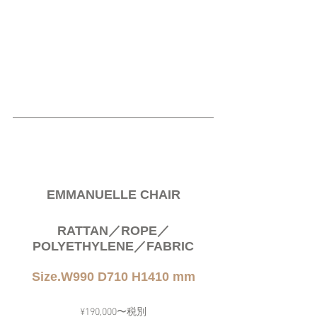
EMMANUELLE CHAIR
RATTAN／ROPE／
POLYETHYLENE／FABRIC
Size.W990 D710 H1410 mm
¥190,000〜税別