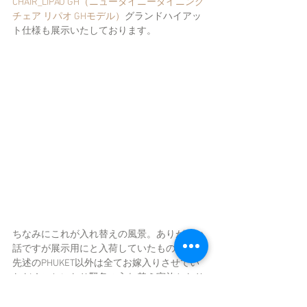
CHAIR_LIPAO GH（ニュータイニーダイニング
チェア リパオ GHモデル）
グランドハイアッ
ト仕様も展示いたしております。
ちなみにこれが入れ替えの風景。ありがたい
話ですが展示用にと入荷していたものも含め
先述のPHUKET以外は全てお嫁入りさせてい
ただくことになり緊急の入れ替え実施となり
ました。今月末には次の便が入荷してきます
のでもう少し屋外家具シリーズARTFICIAL 