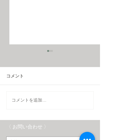
コメント
コメントを追加…
人気のDRUMA SIDE
在庫一掃！SUM
TABLEがアウトレットに
SALE開催中！
追加されました！
〈 お問い合わせ 〉